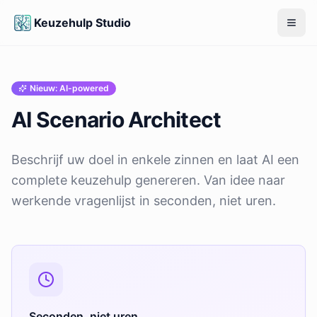
Keuzehulp Studio
Open
Nieuw: AI-powered
AI Scenario Architect
Beschrijf uw doel in enkele zinnen en laat AI een
complete keuzehulp genereren. Van idee naar
werkende vragenlijst in seconden, niet uren.
Seconden, niet uren