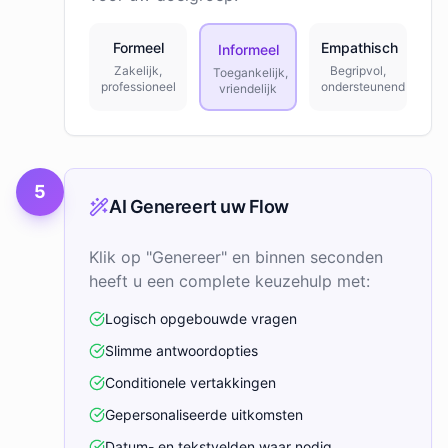
Formeel
Empathisch
Informeel
Zakelijk,
Begripvol,
Toegankelijk,
professioneel
ondersteunend
vriendelijk
5
AI Genereert uw Flow
Klik op "Genereer" en binnen seconden
heeft u een complete keuzehulp met:
Logisch opgebouwde vragen
Slimme antwoordopties
Conditionele vertakkingen
Gepersonaliseerde uitkomsten
Datum- en tekstvelden waar nodig