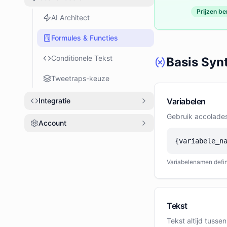
Prijzen b
AI Architect
Formules & Functies
Conditionele Tekst
Basis Syn
Tweetraps-keuze
Integratie
Variabelen
Gebruik accolades
Account
{variabele_n
Variabelenamen defin
Tekst
Tekst altijd tusse