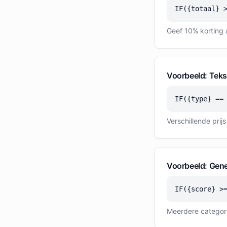
IF({totaal} 
Geef 10% korting a
Voorbeeld: Tekst
IF({type} ==
Verschillende prij
Voorbeeld: Gene
IF({score} >
Meerdere categori