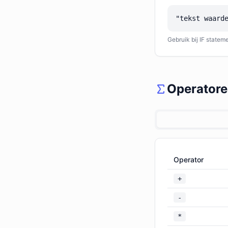
"tekst waard
Gebruik bij IF statem
Operator
Operator
+
-
*