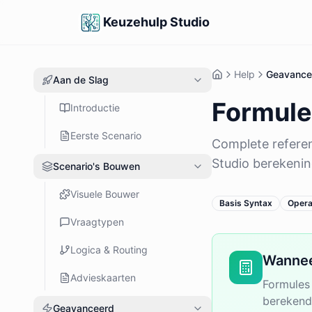
Keuzehulp Studio
Help
Geavance
Aan de Slag
Formule
Introductie
Eerste Scenario
Complete referent
Studio berekenin
Scenario's Bouwen
Visuele Bouwer
Basis Syntax
Opera
Vraagtypen
Logica & Routing
Wannee
Advieskaarten
Formules 
berekende
Geavanceerd