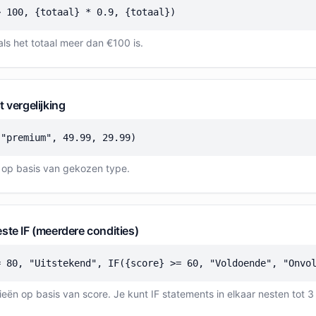
> 100, {totaal} * 0.9, {totaal})
ls het totaal meer dan €100 is.
 vergelijking
 "premium", 49.99, 29.99)
s op basis van gekozen type.
ste IF (meerdere condities)
= 80, "Uitstekend", IF({score} >= 60, "Voldoende", "Onvo
eën op basis van score. Je kunt IF statements in elkaar nesten tot 3