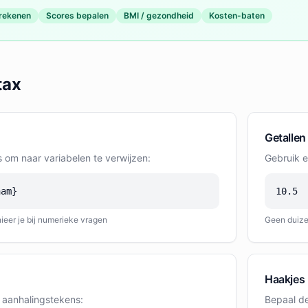
erekenen
Scores bepalen
BMI / gezondheid
Kosten-baten
tax
Getallen
 om naar variabelen te verwijzen:
Gebruik e
aam}
10.5
ieer je bij numerieke vragen
Geen duize
Haakjes
n aanhalingstekens:
Bepaal d