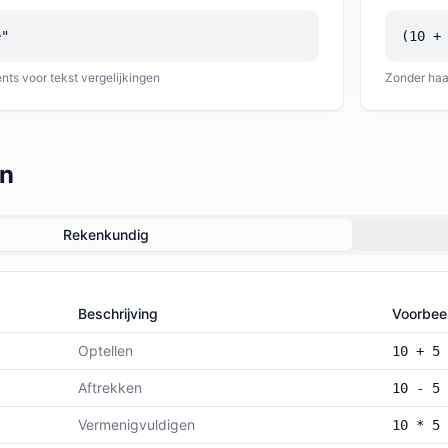
e"
(10 +
ents voor tekst vergelijkingen
Zonder haak
en
Rekenkundig
Beschrijving
Voorbee
Optellen
10 + 5
Aftrekken
10 - 5
Vermenigvuldigen
10 * 5