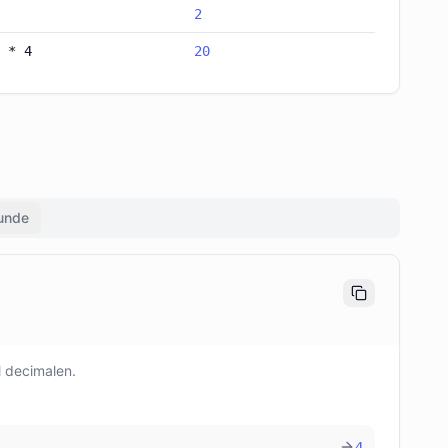
2
 * 4
20
unde
l decimalen.
4