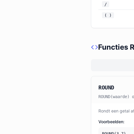
/
( )
Functies R
ROUND
ROUND(waarde) 
Rondt een getal a
Voorbeelden:
ROUND(3.7)