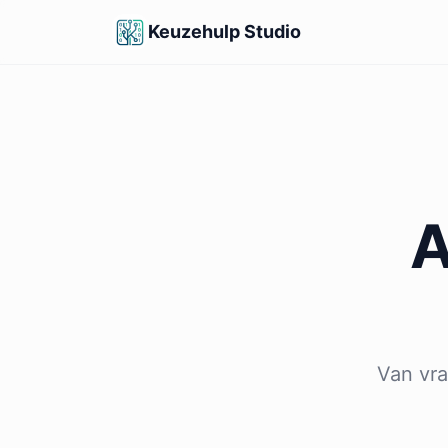
Keuzehulp Studio
A
Van vr