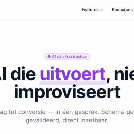
Features
Resources
AI als infrastructuur
I die
uitvoert
, ni
improviseert
aag tot conversie — in één gesprek. Schema-ge
gevalideerd, direct inzetbaar.