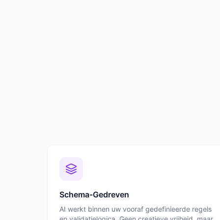
Schema-Gedreven
AI werkt binnen uw vooraf gedefinieerde regels
en validatielogica. Geen creatieve vrijheid, maar