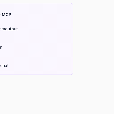
 + MCP
eemoutput
en
 chat