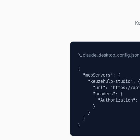
Ko
claude_desktop_config.json
{

  "mcpServers": {

    "keuzehulp-studio": {
      "url": "https://api
      "headers": {

        "Authorization": 
      }

    }

  }

}