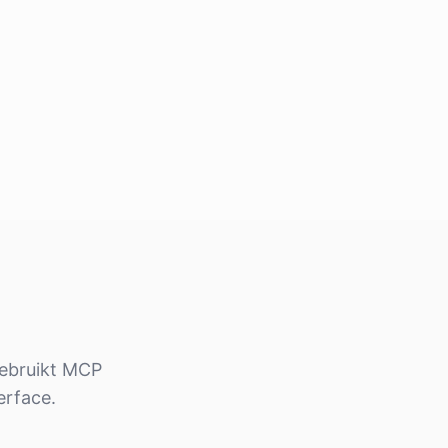
gebruikt MCP
erface.