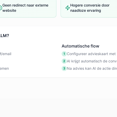
Geen redirect naar externe
Hogere conversie door
website
naadloze ervaring
 LLM?
Automatische flow
M/email
Configureer advieskaart met 
1
AI krijgt automatisch de conv
2
temen
Na advies kan AI de actie dir
3