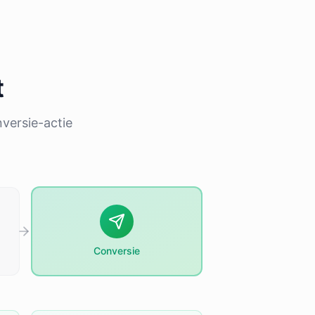
t
nversie-actie
Conversie