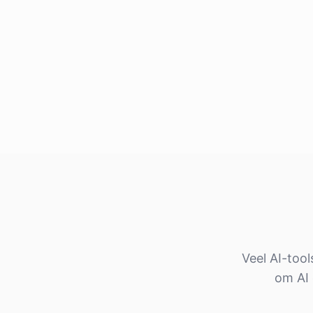
Veel AI-too
om AI 