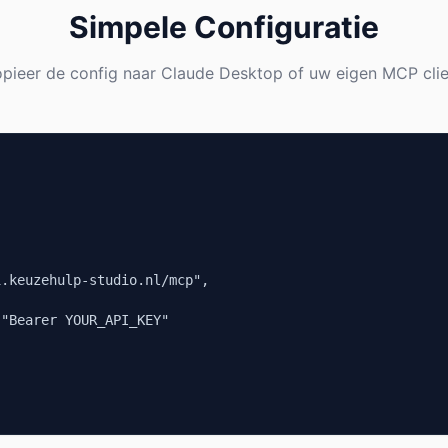
Simpele Configuratie
pieer de config naar Claude Desktop of uw eigen MCP clie


.keuzehulp-studio.nl/mcp",

"Bearer YOUR_API_KEY"
