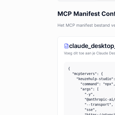
MCP Manifest Conf
Het MCP manifest bestand ve
claude_desktop_
Voeg dit toe aan je Claude De
{

  "mcpServers": {

    "keuzehulp-studio":
      "command": "npx",
      "args": [

        "-y",

        "@anthropic-ai/
        "--transport",

        "sse",

        "https://otxnsi