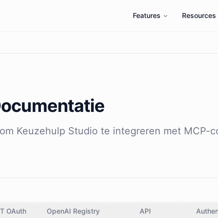
Features
Resources
Documentatie
t om Keuzehulp Studio te integreren met MCP-c
T OAuth
OpenAI Registry
API
Authen