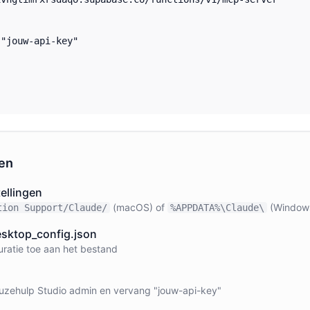
"jouw-api-key"

ren
ellingen
(macOS) of
(Window
tion Support/Claude/
%APPDATA%\Claude\
sktop_config.json
ratie toe aan het bestand
euzehulp Studio admin en vervang "jouw-api-key"