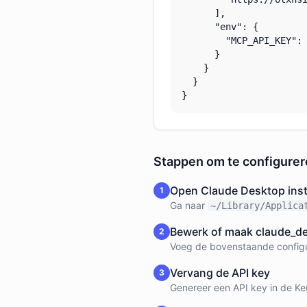
      ],

      "env": {

        "MCP_API_KEY": 
      }

    }

  }

}
Stappen om te configure
Open Claude Desktop inst
1
Ga naar
~/Library/Applica
Bewerk of maak claude_de
2
Voeg de bovenstaande configu
Vervang de API key
3
Genereer een API key in de K