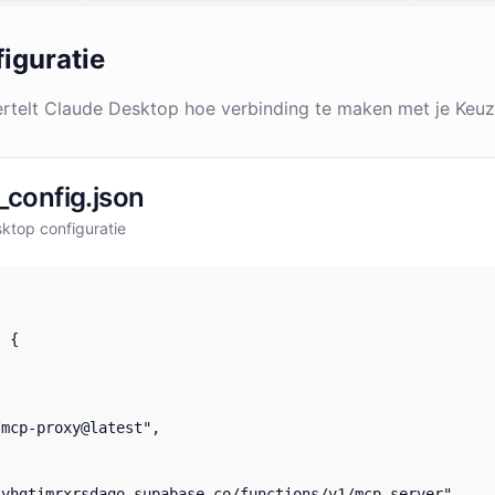
iguratie
rtelt Claude Desktop hoe verbinding te maken met je Keuz
config.json
sktop configuratie
 {



mcp-proxy@latest",

vhgtimrxrsdaqo.supabase.co/functions/v1/mcp-server"
